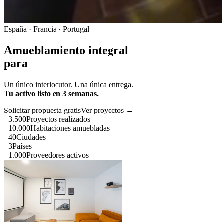
España · Francia · Portugal
Amueblamiento integral
para
Un único interlocutor. Una única entrega.
Tu activo listo en 3 semanas.
Solicitar propuesta gratis
Ver proyectos →
+3.500
Proyectos realizados
+10.000
Habitaciones amuebladas
+40
Ciudades
+3
Países
+1.000
Proveedores activos