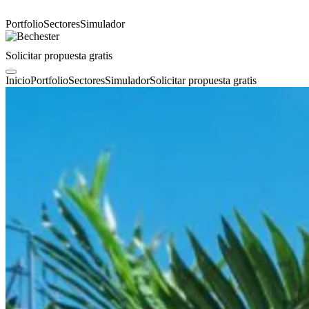
Portfolio
Sectores
Simulador
Solicitar propuesta gratis
Inicio
Portfolio
Sectores
Simulador
Solicitar propuesta gratis