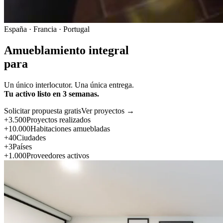
España · Francia · Portugal
Amueblamiento integral
para
Un único interlocutor. Una única entrega.
Tu activo listo en 3 semanas.
Solicitar propuesta gratis
Ver proyectos →
+3.500
Proyectos realizados
+10.000
Habitaciones amuebladas
+40
Ciudades
+3
Países
+1.000
Proveedores activos