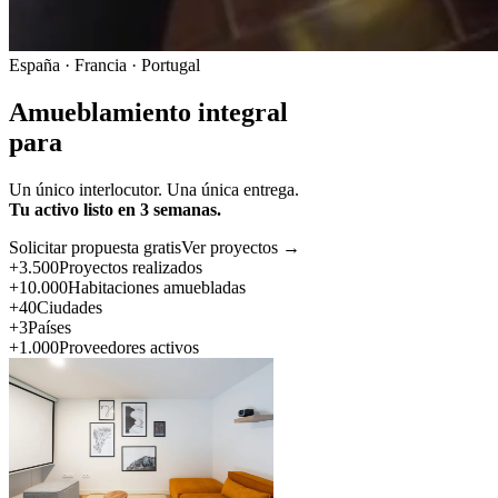
España · Francia · Portugal
Amueblamiento integral
para
Un único interlocutor. Una única entrega.
Tu activo listo en 3 semanas.
Solicitar propuesta gratis
Ver proyectos →
+3.500
Proyectos realizados
+10.000
Habitaciones amuebladas
+40
Ciudades
+3
Países
+1.000
Proveedores activos