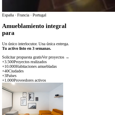
España · Francia · Portugal
Amueblamiento integral
para
Un único interlocutor. Una única entrega.
Tu activo listo en 3 semanas.
Solicitar propuesta gratis
Ver proyectos →
+3.500
Proyectos realizados
+10.000
Habitaciones amuebladas
+40
Ciudades
+3
Países
+1.000
Proveedores activos