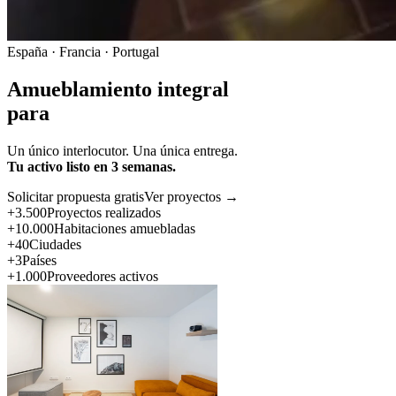
España · Francia · Portugal
Amueblamiento integral
para
Un único interlocutor. Una única entrega.
Tu activo listo en 3 semanas.
Solicitar propuesta gratis
Ver proyectos →
+3.500
Proyectos realizados
+10.000
Habitaciones amuebladas
+40
Ciudades
+3
Países
+1.000
Proveedores activos