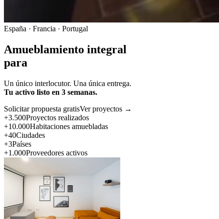
España · Francia · Portugal
Amueblamiento integral
para
Un único interlocutor. Una única entrega.
Tu activo listo en 3 semanas.
Solicitar propuesta gratis
Ver proyectos →
+3.500
Proyectos realizados
+10.000
Habitaciones amuebladas
+40
Ciudades
+3
Países
+1.000
Proveedores activos