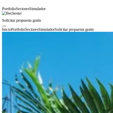
Portfolio
Sectores
Simulador
Solicitar propuesta gratis
Inicio
Portfolio
Sectores
Simulador
Solicitar propuesta gratis