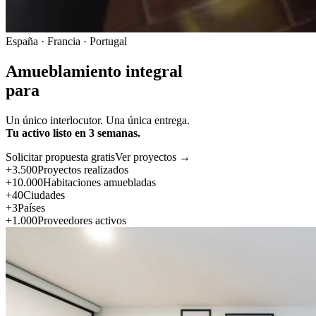
España · Francia · Portugal
Amueblamiento integral
para
Un único interlocutor. Una única entrega.
Tu activo listo en 3 semanas.
Solicitar propuesta gratis
Ver proyectos →
+3.500
Proyectos realizados
+10.000
Habitaciones amuebladas
+40
Ciudades
+3
Países
+1.000
Proveedores activos