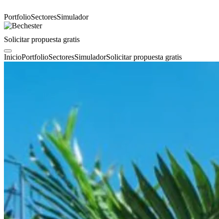
Portfolio
Sectores
Simulador
Solicitar propuesta gratis
Inicio
Portfolio
Sectores
Simulador
Solicitar propuesta gratis