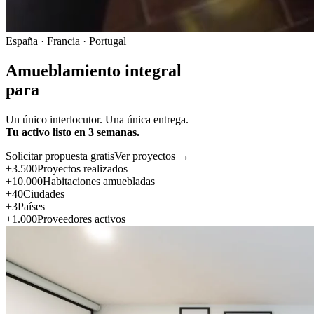
España · Francia · Portugal
Amueblamiento integral
para
Un único interlocutor. Una única entrega.
Tu activo listo en 3 semanas.
Solicitar propuesta gratis
Ver proyectos →
+3.500
Proyectos realizados
+10.000
Habitaciones amuebladas
+40
Ciudades
+3
Países
+1.000
Proveedores activos