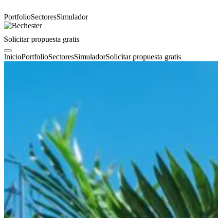
Portfolio
Sectores
Simulador
Solicitar propuesta gratis
Inicio
Portfolio
Sectores
Simulador
Solicitar propuesta gratis