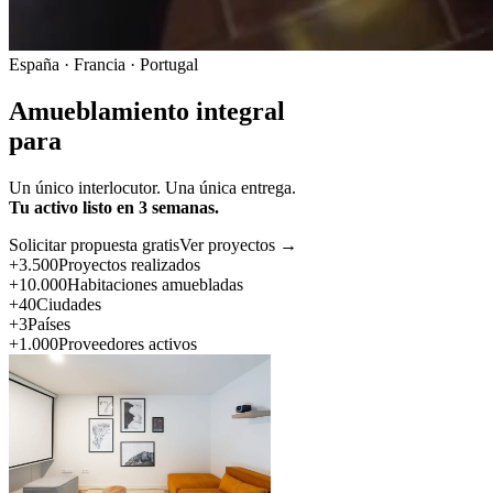
España · Francia · Portugal
Amueblamiento integral
para
Un único interlocutor. Una única entrega.
Tu activo listo en 3 semanas.
Solicitar propuesta gratis
Ver proyectos →
+3.500
Proyectos realizados
+10.000
Habitaciones amuebladas
+40
Ciudades
+3
Países
+1.000
Proveedores activos