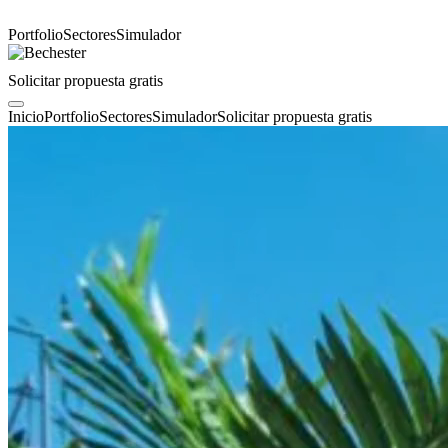
Portfolio
Sectores
Simulador
Solicitar propuesta gratis
Inicio
Portfolio
Sectores
Simulador
Solicitar propuesta gratis