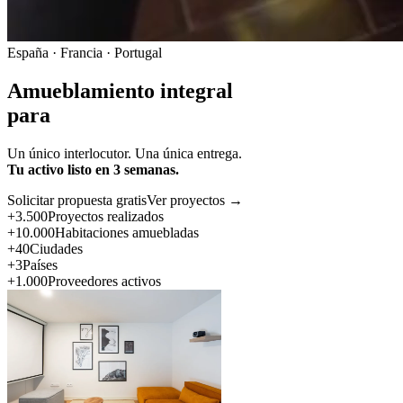
España · Francia · Portugal
Amueblamiento integral
para
Un único interlocutor. Una única entrega.
Tu activo listo en 3 semanas.
Solicitar propuesta gratis
Ver proyectos →
+3.500
Proyectos realizados
+10.000
Habitaciones amuebladas
+40
Ciudades
+3
Países
+1.000
Proveedores activos