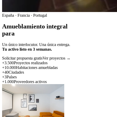
España · Francia · Portugal
Amueblamiento integral
para
Un único interlocutor. Una única entrega.
Tu activo listo en 3 semanas.
Solicitar propuesta gratis
Ver proyectos →
+3.500
Proyectos realizados
+10.000
Habitaciones amuebladas
+40
Ciudades
+3
Países
+1.000
Proveedores activos