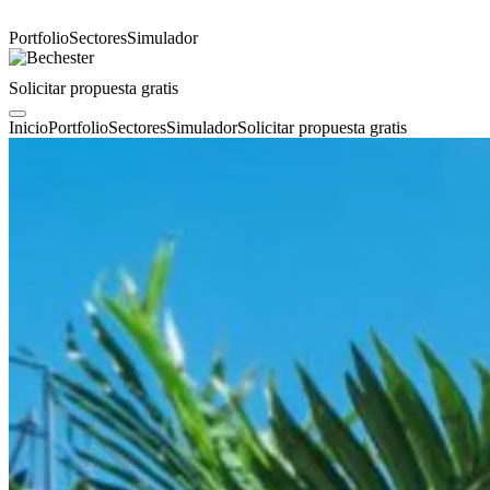
Portfolio
Sectores
Simulador
Solicitar propuesta gratis
Inicio
Portfolio
Sectores
Simulador
Solicitar propuesta gratis