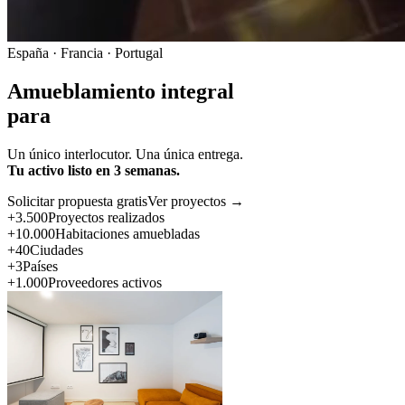
España · Francia · Portugal
Amueblamiento integral
para
Un único interlocutor. Una única entrega.
Tu activo listo en 3 semanas.
Solicitar propuesta gratis
Ver proyectos →
+3.500
Proyectos realizados
+10.000
Habitaciones amuebladas
+40
Ciudades
+3
Países
+1.000
Proveedores activos