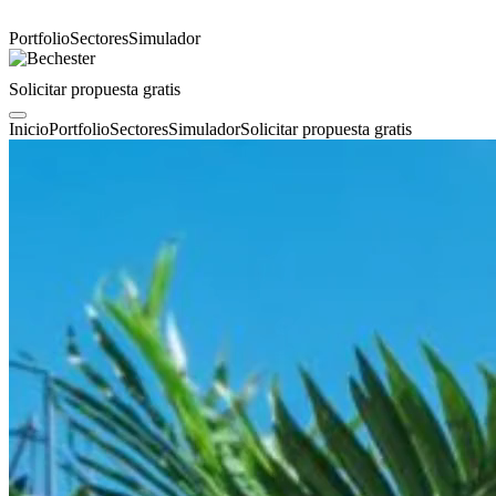
Portfolio
Sectores
Simulador
Solicitar propuesta gratis
Inicio
Portfolio
Sectores
Simulador
Solicitar propuesta gratis