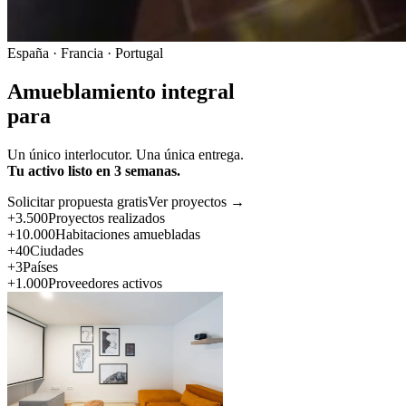
España · Francia · Portugal
Amueblamiento integral
para
Un único interlocutor. Una única entrega.
Tu activo listo en 3 semanas.
Solicitar propuesta gratis
Ver proyectos →
+3.500
Proyectos realizados
+10.000
Habitaciones amuebladas
+40
Ciudades
+3
Países
+1.000
Proveedores activos