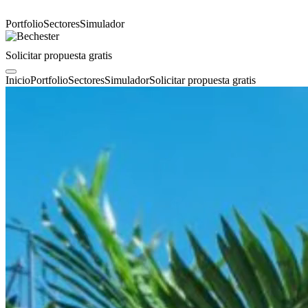
Portfolio
Sectores
Simulador
Solicitar propuesta gratis
Inicio
Portfolio
Sectores
Simulador
Solicitar propuesta gratis