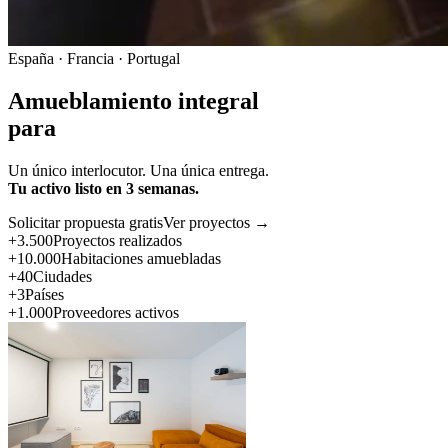
España · Francia · Portugal
Amueblamiento integral
para
Un único interlocutor. Una única entrega.
Tu activo listo en 3 semanas.
Solicitar propuesta gratis
Ver proyectos →
+3.500
Proyectos realizados
+10.000
Habitaciones amuebladas
+40
Ciudades
+3
Países
+1.000
Proveedores activos