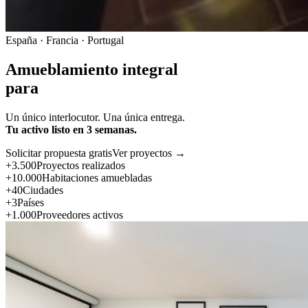
España · Francia · Portugal
Amueblamiento integral
para
Un único interlocutor. Una única entrega.
Tu activo listo en 3 semanas.
Solicitar propuesta gratis
Ver proyectos →
+3.500
Proyectos realizados
+10.000
Habitaciones amuebladas
+40
Ciudades
+3
Países
+1.000
Proveedores activos