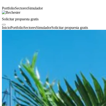
Portfolio
Sectores
Simulador
Solicitar propuesta gratis
Inicio
Portfolio
Sectores
Simulador
Solicitar propuesta gratis