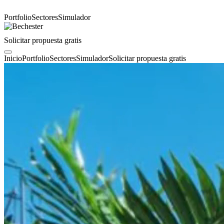
Portfolio
Sectores
Simulador
Solicitar propuesta gratis
Inicio
Portfolio
Sectores
Simulador
Solicitar propuesta gratis