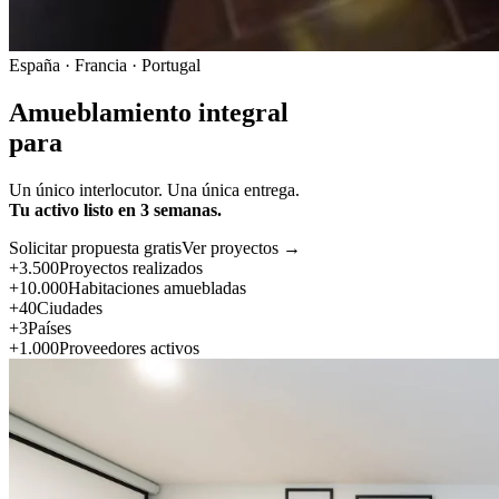
España · Francia · Portugal
Amueblamiento integral
para
Un único interlocutor. Una única entrega.
Tu activo listo en 3 semanas.
Solicitar propuesta gratis
Ver proyectos →
+3.500
Proyectos realizados
+10.000
Habitaciones amuebladas
+40
Ciudades
+3
Países
+1.000
Proveedores activos