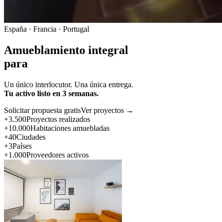
España · Francia · Portugal
Amueblamiento integral
para
Un único interlocutor. Una única entrega.
Tu activo listo en 3 semanas.
Solicitar propuesta gratis
Ver proyectos →
+3.500
Proyectos realizados
+10.000
Habitaciones amuebladas
+40
Ciudades
+3
Países
+1.000
Proveedores activos