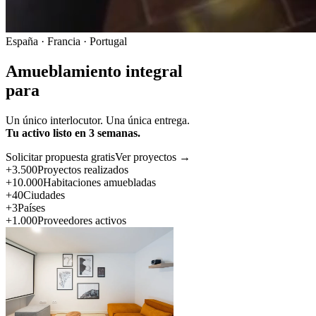
España · Francia · Portugal
Amueblamiento integral
para
Un único interlocutor. Una única entrega.
Tu activo listo en 3 semanas.
Solicitar propuesta gratis
Ver proyectos →
+3.500
Proyectos realizados
+10.000
Habitaciones amuebladas
+40
Ciudades
+3
Países
+1.000
Proveedores activos