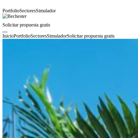
Portfolio
Sectores
Simulador
Solicitar propuesta gratis
Inicio
Portfolio
Sectores
Simulador
Solicitar propuesta gratis