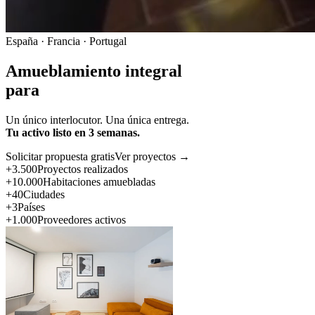
España · Francia · Portugal
Amueblamiento integral
para
Un único interlocutor. Una única entrega.
Tu activo listo en 3 semanas.
Solicitar propuesta gratis
Ver proyectos →
+3.500
Proyectos realizados
+10.000
Habitaciones amuebladas
+40
Ciudades
+3
Países
+1.000
Proveedores activos