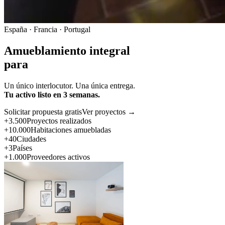
España · Francia · Portugal
Amueblamiento integral
para
Un único interlocutor. Una única entrega.
Tu activo listo en 3 semanas.
Solicitar propuesta gratis
Ver proyectos →
+3.500
Proyectos realizados
+10.000
Habitaciones amuebladas
+40
Ciudades
+3
Países
+1.000
Proveedores activos