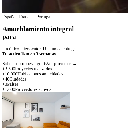
España · Francia · Portugal
Amueblamiento integral
para
Un único interlocutor. Una única entrega.
Tu activo listo en 3 semanas.
Solicitar propuesta gratis
Ver proyectos →
+3.500
Proyectos realizados
+10.000
Habitaciones amuebladas
+40
Ciudades
+3
Países
+1.000
Proveedores activos