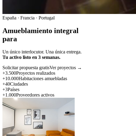
España · Francia · Portugal
Amueblamiento integral
para
Un único interlocutor. Una única entrega.
Tu activo listo en 3 semanas.
Solicitar propuesta gratis
Ver proyectos →
+3.500
Proyectos realizados
+10.000
Habitaciones amuebladas
+40
Ciudades
+3
Países
+1.000
Proveedores activos