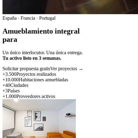
España · Francia · Portugal
Amueblamiento integral
para
Un único interlocutor. Una única entrega.
Tu activo listo en 3 semanas.
Solicitar propuesta gratis
Ver proyectos →
+3.500
Proyectos realizados
+10.000
Habitaciones amuebladas
+40
Ciudades
+3
Países
+1.000
Proveedores activos