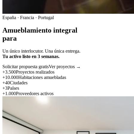
España · Francia · Portugal
Amueblamiento integral
para
Un único interlocutor. Una única entrega.
Tu activo listo en 3 semanas.
Solicitar propuesta gratis
Ver proyectos →
+3.500
Proyectos realizados
+10.000
Habitaciones amuebladas
+40
Ciudades
+3
Países
+1.000
Proveedores activos