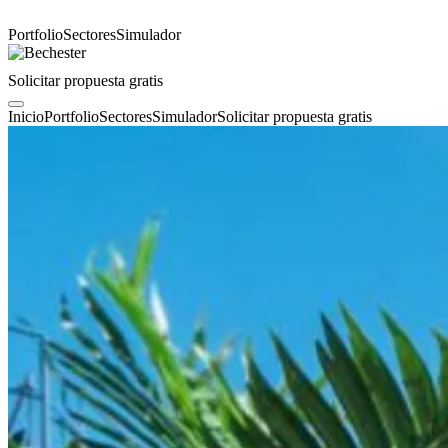
Portfolio
Sectores
Simulador
Solicitar propuesta gratis
Inicio
Portfolio
Sectores
Simulador
Solicitar propuesta gratis