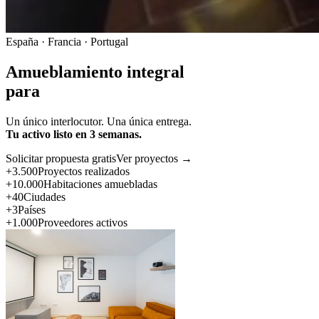
España · Francia · Portugal
Amueblamiento integral
para
Un único interlocutor. Una única entrega.
Tu activo listo en 3 semanas.
Solicitar propuesta gratis
Ver proyectos →
+3.500
Proyectos realizados
+10.000
Habitaciones amuebladas
+40
Ciudades
+3
Países
+1.000
Proveedores activos