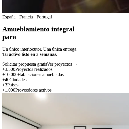
España · Francia · Portugal
Amueblamiento integral
para
Un único interlocutor. Una única entrega.
Tu activo listo en 3 semanas.
Solicitar propuesta gratis
Ver proyectos →
+3.500
Proyectos realizados
+10.000
Habitaciones amuebladas
+40
Ciudades
+3
Países
+1.000
Proveedores activos