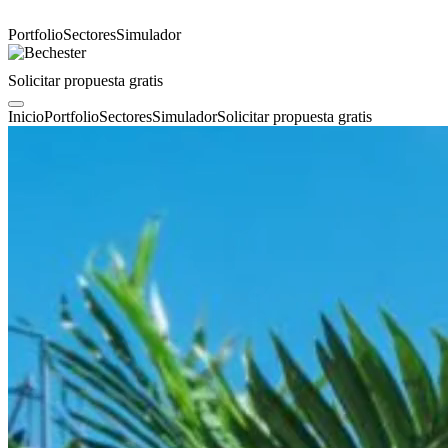
Portfolio
Sectores
Simulador
Solicitar propuesta gratis
Inicio
Portfolio
Sectores
Simulador
Solicitar propuesta gratis