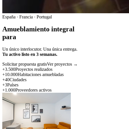
España · Francia · Portugal
Amueblamiento integral
para
Un único interlocutor. Una única entrega.
Tu activo listo en 3 semanas.
Solicitar propuesta gratis
Ver proyectos →
+3.500
Proyectos realizados
+10.000
Habitaciones amuebladas
+40
Ciudades
+3
Países
+1.000
Proveedores activos