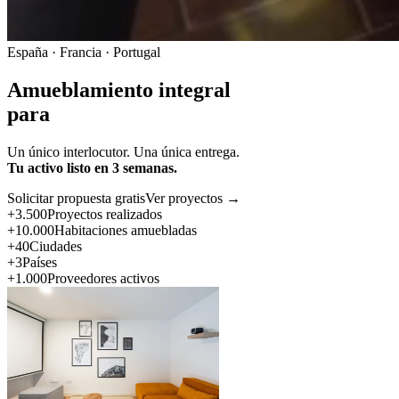
España · Francia · Portugal
Amueblamiento integral
para
Un único interlocutor. Una única entrega.
Tu activo listo en 3 semanas.
Solicitar propuesta gratis
Ver proyectos →
+3.500
Proyectos realizados
+10.000
Habitaciones amuebladas
+40
Ciudades
+3
Países
+1.000
Proveedores activos