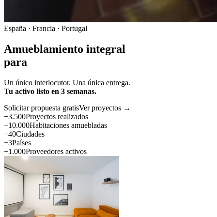
España · Francia · Portugal
Amueblamiento integral
para
Un único interlocutor. Una única entrega.
Tu activo listo en 3 semanas.
Solicitar propuesta gratis
Ver proyectos →
+3.500
Proyectos realizados
+10.000
Habitaciones amuebladas
+40
Ciudades
+3
Países
+1.000
Proveedores activos