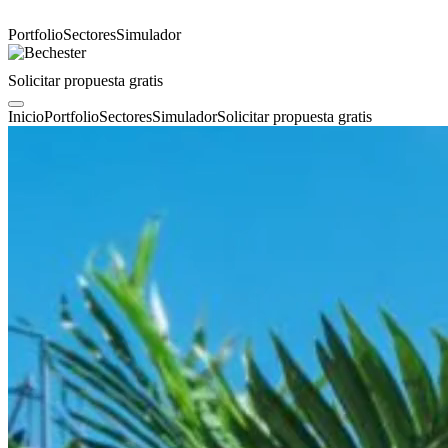
Portfolio
Sectores
Simulador
Solicitar propuesta gratis
Inicio
Portfolio
Sectores
Simulador
Solicitar propuesta gratis