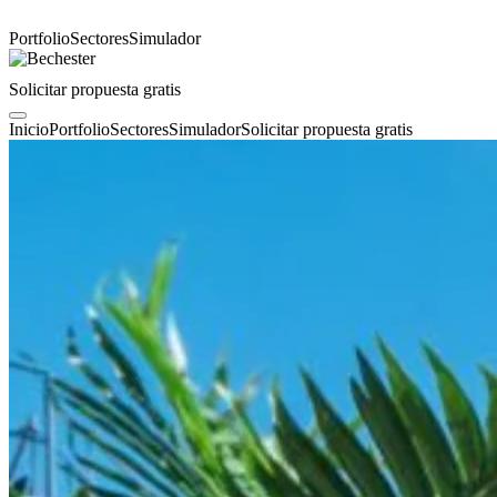
Portfolio
Sectores
Simulador
Solicitar propuesta gratis
Inicio
Portfolio
Sectores
Simulador
Solicitar propuesta gratis