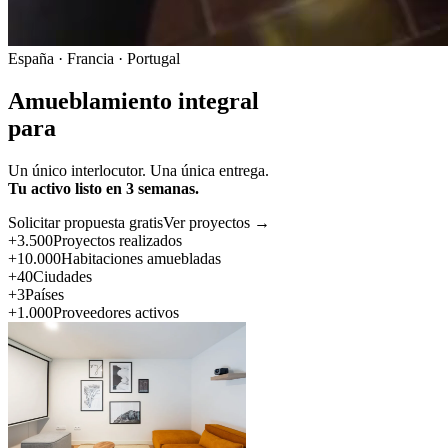
España · Francia · Portugal
Amueblamiento integral
para
Un único interlocutor. Una única entrega.
Tu activo listo en 3 semanas.
Solicitar propuesta gratis
Ver proyectos →
+3.500
Proyectos realizados
+10.000
Habitaciones amuebladas
+40
Ciudades
+3
Países
+1.000
Proveedores activos