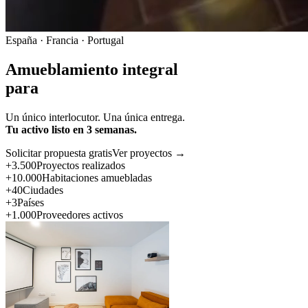
España · Francia · Portugal
Amueblamiento integral
para
Un único interlocutor. Una única entrega.
Tu activo listo en 3 semanas.
Solicitar propuesta gratis
Ver proyectos →
+3.500
Proyectos realizados
+10.000
Habitaciones amuebladas
+40
Ciudades
+3
Países
+1.000
Proveedores activos