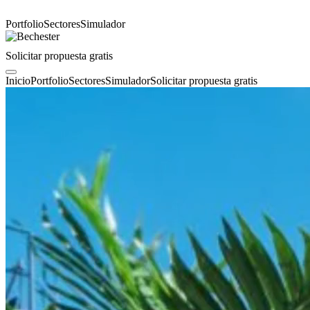
Portfolio
Sectores
Simulador
Solicitar propuesta gratis
Inicio
Portfolio
Sectores
Simulador
Solicitar propuesta gratis