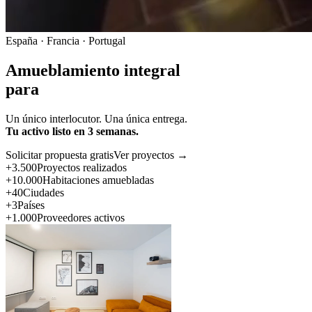
España · Francia · Portugal
Amueblamiento integral
para
Un único interlocutor. Una única entrega.
Tu activo listo en 3 semanas.
Solicitar propuesta gratis
Ver proyectos →
+3.500
Proyectos realizados
+10.000
Habitaciones amuebladas
+40
Ciudades
+3
Países
+1.000
Proveedores activos