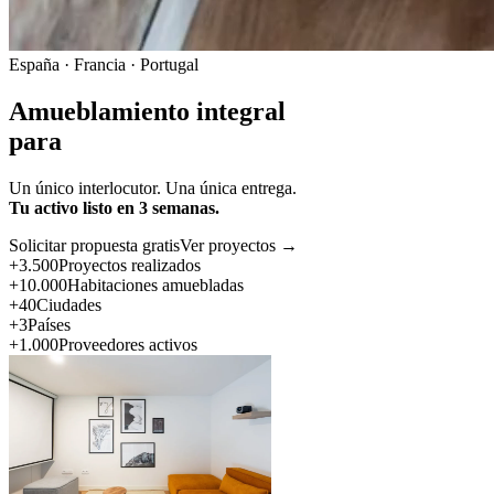
España · Francia · Portugal
Amueblamiento integral
para
Un único interlocutor. Una única entrega.
Tu activo listo en 3 semanas.
Solicitar propuesta gratis
Ver proyectos →
+3.500
Proyectos realizados
+10.000
Habitaciones amuebladas
+40
Ciudades
+3
Países
+1.000
Proveedores activos