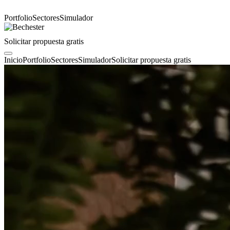
Portfolio
Sectores
Simulador
Solicitar propuesta gratis
Inicio
Portfolio
Sectores
Simulador
Solicitar propuesta gratis