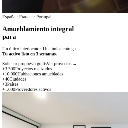
España · Francia · Portugal
Amueblamiento integral
para
Un único interlocutor. Una única entrega.
Tu activo listo en 3 semanas.
Solicitar propuesta gratis
Ver proyectos →
+3.500
Proyectos realizados
+10.000
Habitaciones amuebladas
+40
Ciudades
+3
Países
+1.000
Proveedores activos