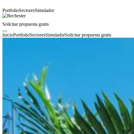
Portfolio
Sectores
Simulador
Solicitar propuesta gratis
Inicio
Portfolio
Sectores
Simulador
Solicitar propuesta gratis