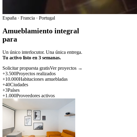
España · Francia · Portugal
Amueblamiento integral
para
Un único interlocutor. Una única entrega.
Tu activo listo en 3 semanas.
Solicitar propuesta gratis
Ver proyectos →
+3.500
Proyectos realizados
+10.000
Habitaciones amuebladas
+40
Ciudades
+3
Países
+1.000
Proveedores activos