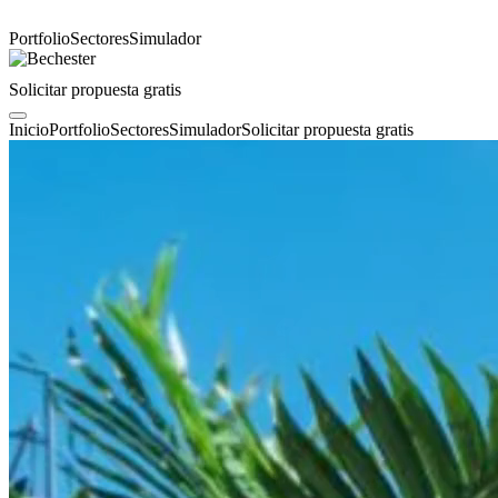
Portfolio
Sectores
Simulador
Solicitar propuesta gratis
Inicio
Portfolio
Sectores
Simulador
Solicitar propuesta gratis