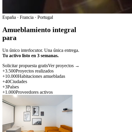
España · Francia · Portugal
Amueblamiento integral
para
Un único interlocutor. Una única entrega.
Tu activo listo en 3 semanas.
Solicitar propuesta gratis
Ver proyectos →
+3.500
Proyectos realizados
+10.000
Habitaciones amuebladas
+40
Ciudades
+3
Países
+1.000
Proveedores activos