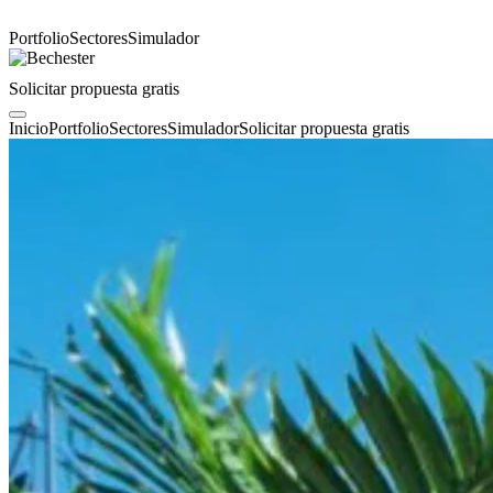
Portfolio
Sectores
Simulador
Solicitar propuesta gratis
Inicio
Portfolio
Sectores
Simulador
Solicitar propuesta gratis