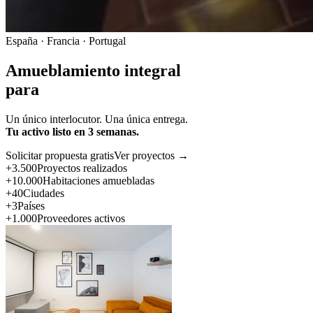
España · Francia · Portugal
Amueblamiento integral
para
Un único interlocutor. Una única entrega.
Tu activo listo en 3 semanas.
Solicitar propuesta gratis
Ver proyectos →
+3.500
Proyectos realizados
+10.000
Habitaciones amuebladas
+40
Ciudades
+3
Países
+1.000
Proveedores activos