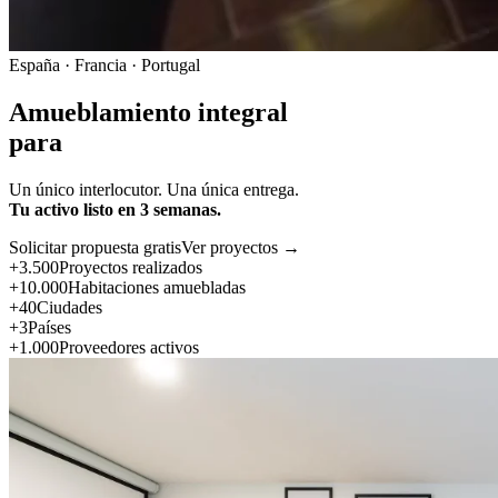
España · Francia · Portugal
Amueblamiento integral
para
Un único interlocutor. Una única entrega.
Tu activo listo en 3 semanas.
Solicitar propuesta gratis
Ver proyectos →
+3.500
Proyectos realizados
+10.000
Habitaciones amuebladas
+40
Ciudades
+3
Países
+1.000
Proveedores activos