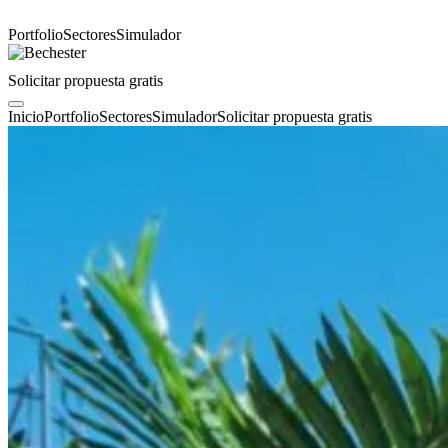
Portfolio
Sectores
Simulador
Solicitar propuesta gratis
Inicio
Portfolio
Sectores
Simulador
Solicitar propuesta gratis