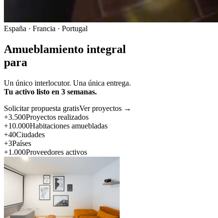
España · Francia · Portugal
Amueblamiento integral
para
Un único interlocutor. Una única entrega.
Tu activo listo en 3 semanas.
Solicitar propuesta gratis
Ver proyectos →
+3.500
Proyectos realizados
+10.000
Habitaciones amuebladas
+40
Ciudades
+3
Países
+1.000
Proveedores activos