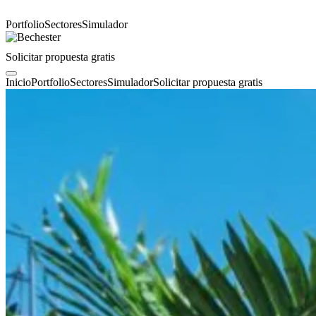
Portfolio
Sectores
Simulador
Solicitar propuesta gratis
Inicio
Portfolio
Sectores
Simulador
Solicitar propuesta gratis