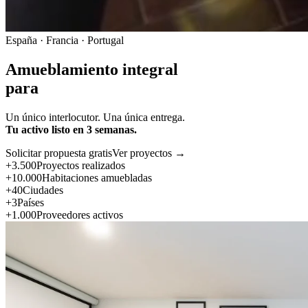
España · Francia · Portugal
Amueblamiento integral
para
Un único interlocutor. Una única entrega.
Tu activo listo en 3 semanas.
Solicitar propuesta gratis
Ver proyectos →
+3.500
Proyectos realizados
+10.000
Habitaciones amuebladas
+40
Ciudades
+3
Países
+1.000
Proveedores activos