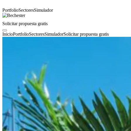
Portfolio
Sectores
Simulador
Solicitar propuesta gratis
Inicio
Portfolio
Sectores
Simulador
Solicitar propuesta gratis