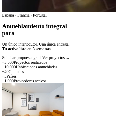
España · Francia · Portugal
Amueblamiento integral
para
Un único interlocutor. Una única entrega.
Tu activo listo en 3 semanas.
Solicitar propuesta gratis
Ver proyectos →
+3.500
Proyectos realizados
+10.000
Habitaciones amuebladas
+40
Ciudades
+3
Países
+1.000
Proveedores activos