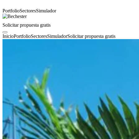
Portfolio
Sectores
Simulador
Solicitar propuesta gratis
Inicio
Portfolio
Sectores
Simulador
Solicitar propuesta gratis