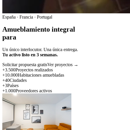
España · Francia · Portugal
Amueblamiento integral
para
Un único interlocutor. Una única entrega.
Tu activo listo en 3 semanas.
Solicitar propuesta gratis
Ver proyectos →
+3.500
Proyectos realizados
+10.000
Habitaciones amuebladas
+40
Ciudades
+3
Países
+1.000
Proveedores activos