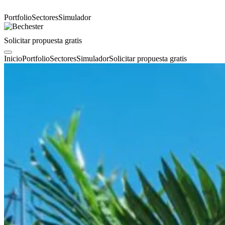
Portfolio
Sectores
Simulador
Solicitar propuesta gratis
Inicio
Portfolio
Sectores
Simulador
Solicitar propuesta gratis