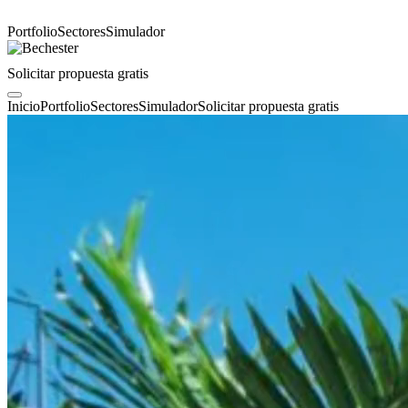
Portfolio
Sectores
Simulador
Solicitar propuesta gratis
Inicio
Portfolio
Sectores
Simulador
Solicitar propuesta gratis