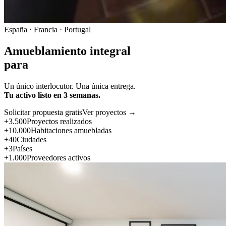
España · Francia · Portugal
Amueblamiento integral
para
Un único interlocutor. Una única entrega.
Tu activo listo en 3 semanas.
Solicitar propuesta gratis
Ver proyectos →
+3.500
Proyectos realizados
+10.000
Habitaciones amuebladas
+40
Ciudades
+3
Países
+1.000
Proveedores activos