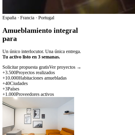
España · Francia · Portugal
Amueblamiento integral
para
Un único interlocutor. Una única entrega.
Tu activo listo en 3 semanas.
Solicitar propuesta gratis
Ver proyectos →
+3.500
Proyectos realizados
+10.000
Habitaciones amuebladas
+40
Ciudades
+3
Países
+1.000
Proveedores activos