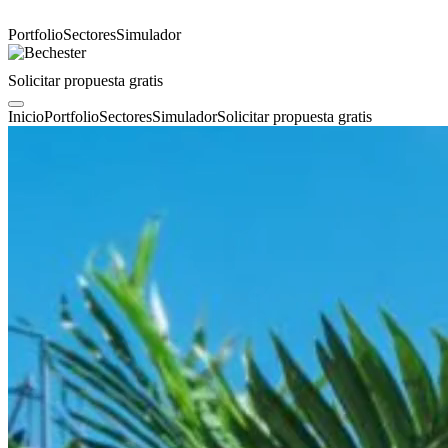
Portfolio
Sectores
Simulador
Solicitar propuesta gratis
Inicio
Portfolio
Sectores
Simulador
Solicitar propuesta gratis