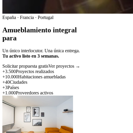
España · Francia · Portugal
Amueblamiento integral
para
Un único interlocutor. Una única entrega.
Tu activo listo en 3 semanas.
Solicitar propuesta gratis
Ver proyectos →
+3.500
Proyectos realizados
+10.000
Habitaciones amuebladas
+40
Ciudades
+3
Países
+1.000
Proveedores activos