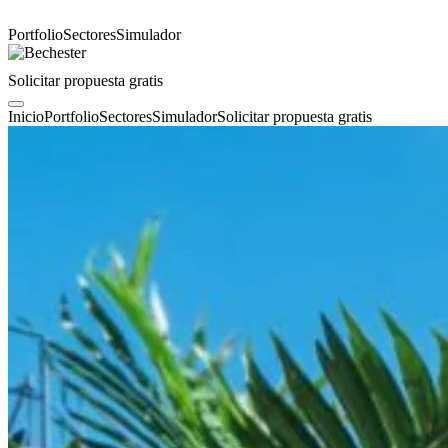
Portfolio
Sectores
Simulador
Solicitar propuesta gratis
Inicio
Portfolio
Sectores
Simulador
Solicitar propuesta gratis