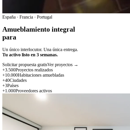
España · Francia · Portugal
Amueblamiento integral
para
Un único interlocutor. Una única entrega.
Tu activo listo en 3 semanas.
Solicitar propuesta gratis
Ver proyectos →
+3.500
Proyectos realizados
+10.000
Habitaciones amuebladas
+40
Ciudades
+3
Países
+1.000
Proveedores activos