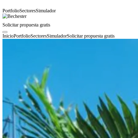
Portfolio
Sectores
Simulador
Solicitar propuesta gratis
Inicio
Portfolio
Sectores
Simulador
Solicitar propuesta gratis