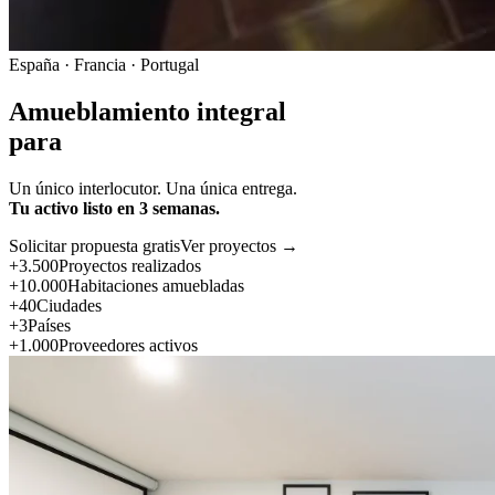
España · Francia · Portugal
Amueblamiento integral
para
Un único interlocutor. Una única entrega.
Tu activo listo en 3 semanas.
Solicitar propuesta gratis
Ver proyectos →
+3.500
Proyectos realizados
+10.000
Habitaciones amuebladas
+40
Ciudades
+3
Países
+1.000
Proveedores activos