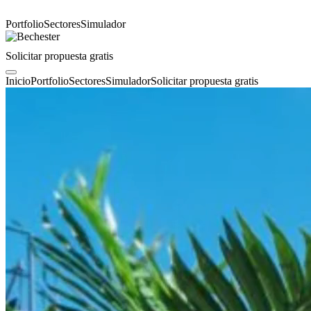
Portfolio
Sectores
Simulador
Solicitar propuesta gratis
Inicio
Portfolio
Sectores
Simulador
Solicitar propuesta gratis