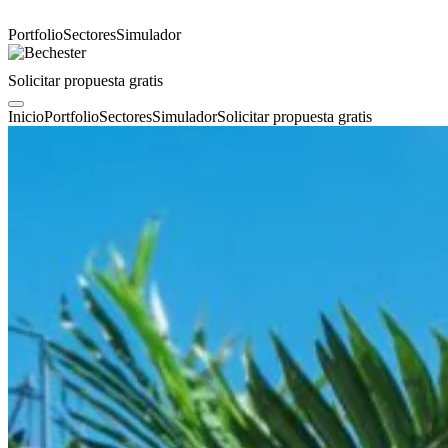
Portfolio
Sectores
Simulador
Solicitar propuesta gratis
Inicio
Portfolio
Sectores
Simulador
Solicitar propuesta gratis