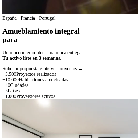
España · Francia · Portugal
Amueblamiento integral
para
Un único interlocutor. Una única entrega.
Tu activo listo en 3 semanas.
Solicitar propuesta gratis
Ver proyectos →
+3.500
Proyectos realizados
+10.000
Habitaciones amuebladas
+40
Ciudades
+3
Países
+1.000
Proveedores activos