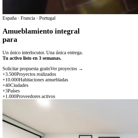
España · Francia · Portugal
Amueblamiento integral
para
Un único interlocutor. Una única entrega.
Tu activo listo en 3 semanas.
Solicitar propuesta gratis
Ver proyectos →
+3.500
Proyectos realizados
+10.000
Habitaciones amuebladas
+40
Ciudades
+3
Países
+1.000
Proveedores activos