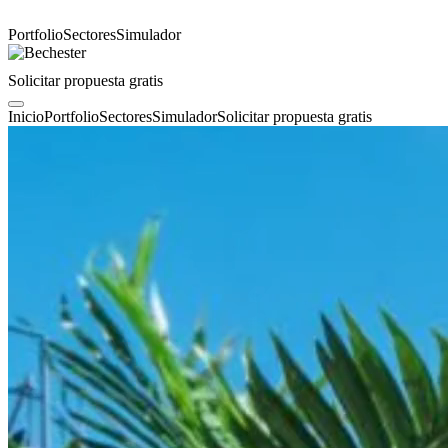
Portfolio
Sectores
Simulador
Solicitar propuesta gratis
Inicio
Portfolio
Sectores
Simulador
Solicitar propuesta gratis