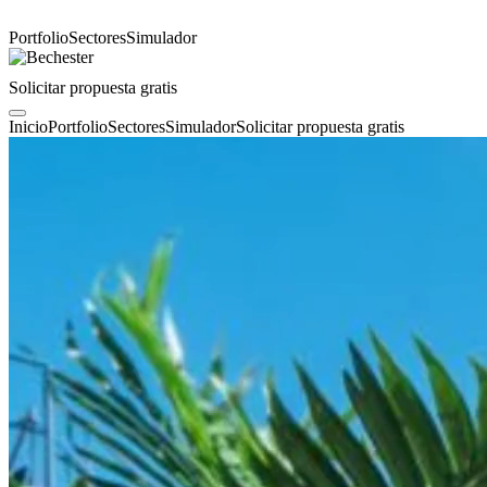
Portfolio
Sectores
Simulador
Solicitar propuesta gratis
Inicio
Portfolio
Sectores
Simulador
Solicitar propuesta gratis