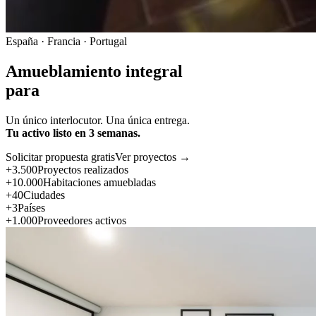
España · Francia · Portugal
Amueblamiento integral
para
Un único interlocutor. Una única entrega.
Tu activo listo en 3 semanas.
Solicitar propuesta gratis
Ver proyectos →
+3.500
Proyectos realizados
+10.000
Habitaciones amuebladas
+40
Ciudades
+3
Países
+1.000
Proveedores activos